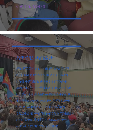
ተወሳኺ ኣንብብ
እዋናዊ ሓበሬታ
ምስ ECCMV ርክብኩም ይሃልኹም!
ካብ ባህላዊ በዓላትን ባህላዊ በዓላትን
ክሳብ ትምህርቲ ቋንቋን ተበግሶታት
መንእሰያትን፡ ንማሕበረሰብና ኣብ ሓደ
ዘራኽብ ዝተፈላለየ መደባት ነቕርብ።
ብዛዕባ ዝመጽእ መደባት፡ ትምህርታዊ
ዓውደ-መጽናዕትታት፡ ከምኡ’ውን
ንኤርትራዊ ውርሻና ዘብዕሉን ማሕበረ-
ሰብ ሜትሮ ቫንኮቨርና ሓበሬታ፡ ተዋፊሩ፡
ሓድነት ዝገብር ማሕበረሰባዊ