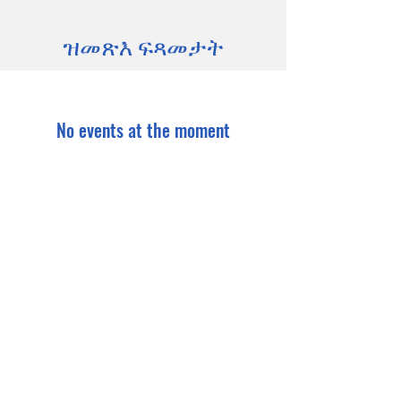
ዝመጽእ ፍጻመታት
No events at the moment
ርኸቡና
ሽም
*
ሽም እቦሓጎ