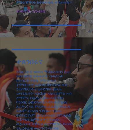
ምትእኽኻባት ክትከታተሉ ተኸታተሉ።
ተወሳኺ ኣንብብ
ተጸንበሩና
ኣካል ናይቲ ዝስስን ማሕበረሰብና ኩኑ!
ኣብ ባህላዊ ፍጻመታት ብወለንታ
ክትሰርሕ ትደሊ ትኹን፡ ኣብ
ትምህርታዊ መደባት ክትሳተፍ፡ ወይ
ንተበግሶታትና ክትድግፍ፡ ብዙሕ
መንገድታት ኣበርክቶ ኣሎ። ከምቲ ኣብ
ዕማምና ተዘርዚሩ ዘሎ፡ ኣብ ዓባይ
ቫንኮቨር ድልድላት እንዳሃነጽና ባህሊ
ኤርትራ ናይ ምዕቃብ ራእይና ዝካፈሉ
ኩሎም ብሓጎስ ንቕበል። ንጡፍ
ተሳትፎኹም ሕብረተሰብና ንምሕያል
ይሕግዝን ልምድታትና ንመጻኢ
ወለዶታት ክቕጽል የረጋግጽን። ብሓባር
ንኤርትራዊ ውርሻናን ካናዳዊ