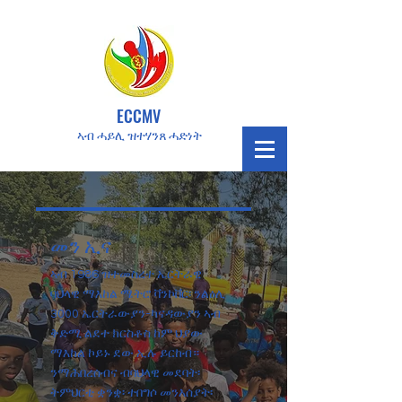
ECCMV
ኣብ ሓይሊ ዝተሃንጸ ሓድነት
መን ኢና
ኣብ 1986 ዝተመስረተ ኤርትራዊ
ባህላዊ ማእከል ሜትሮ ቫንኮቨር፡ ንልዕሊ
3000 ኤርትራውያን-ካናዳውያን ኣብ
ቅድሚ ልደተ ክርስቶስ ከም ህያው
ማእከል ኮይኑ ደው ኢሉ ይርከብ።
ንማሕበረሰብና ብባህላዊ መደባት፡
ትምህርቲ ቋንቋ፡ ተበግሶ መንእሰያት፡