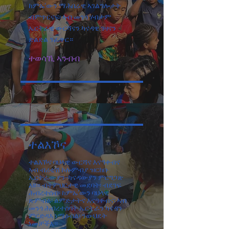
ከምኡ’ውን ማሕበራዊ ኣገልግሎታት
ብምጥርናፍ፡ ኣብ መንጎ ሃብታም
ኤርትራዊ ውርሻናን ካናዳዊ ገዛናን
ድልድል ንፈጥር።
ተወሳኺ ኣንብብ
ተልእኾና
ተልእኾና ባህላዊ ውርሻና እናዓቀብና
ኣብ ብሪቲሽ ኮሎምብያ ዝርከቡ
ኤርትራውያን-ካናዳውያን ምርግጋጽ
እዩ። ብትምህርታዊ መደባት፡ ብደገፍ
ሕብረተሰብ፡ ከምኡ’ውን ባህላዊ
ጽምብል፡ ልምድታትና እናዓቀብና፡ ኣብ
መንጎ ሕብረተሰባት ኤርትራን ካናዳን
ምርድዳእ ነማዕብል፡ ንውህደት
ነመቻችእ።