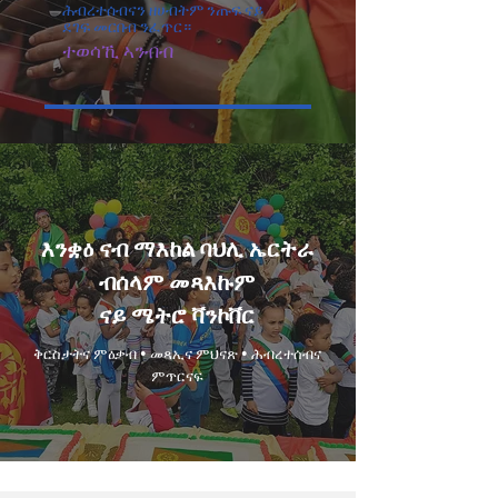
ሕብረተሰብናን ዘሀብትም ንጡፍ ናይ
ደገፍ መርበብ ንፈጥር።
ተወሳኺ ኣንብብ
እንቋዕ ናብ ማእከል ባህሊ ኤርትራ
ብሰላም መጻእኩም
ናይ ሜትሮ ቫንኮቨር
ቅርስታትና ምዕቃብ • መጻኢና ምህናጽ • ሕብረተሰብና
ምጥርናፍ